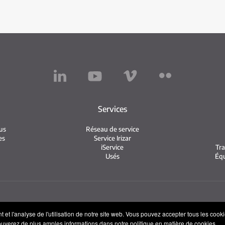
Services
us
Réseau de service
es
Service Irizar
iService
Tra
Usés
Équ
ntions légales
Politique de confidentialité
Politique de cook
et l'analyse de l'utilisation de notre site web. Vous pouvez accepter tous les cookies
rouverez de plus amples informations dans notre politique en matière de cookies.