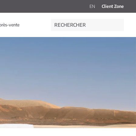
EN
Client Zone
près-vente