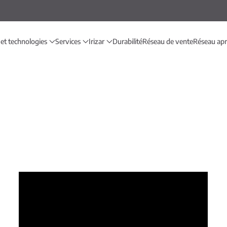
 et technologies
Services
Irizar
Durabilité
Réseau de vente
Réseau ap