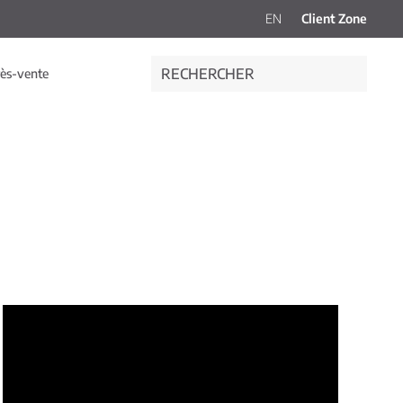
EN
Client Zone
rès-vente